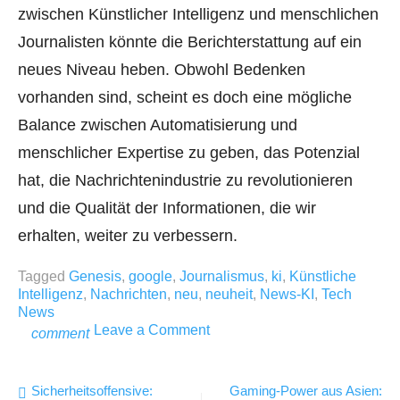
zwischen Künstlicher Intelligenz und menschlichen
Journalisten könnte die Berichterstattung auf ein
neues Niveau heben. Obwohl Bedenken
vorhanden sind, scheint es doch eine mögliche
Balance zwischen Automatisierung und
menschlicher Expertise zu geben, das Potenzial
hat, die Nachrichtenindustrie zu revolutionieren
und die Qualität der Informationen, die wir
erhalten, weiter zu verbessern.
Tagged
Genesis
,
google
,
Journalismus
,
ki
,
Künstliche
Intelligenz
,
Nachrichten
,
neu
,
neuheit
,
News-KI
,
Tech
News
on
Leave a Comment
comment
Googles
News-
KI
Beitragsnavigation
Sicherheitsoffensive:
Gaming-Power aus Asien: