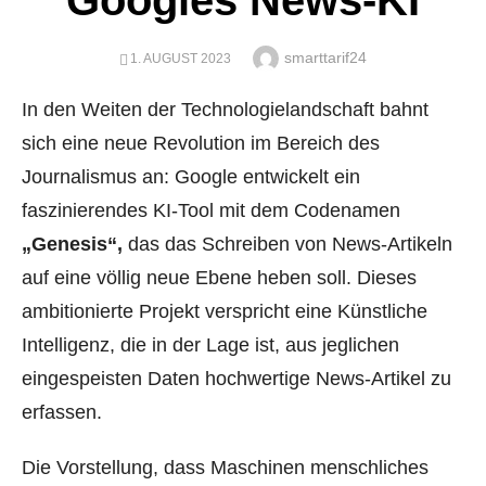
Googles News-KI
Author
smarttarif24
POSTED
1. AUGUST 2023
ON
In den Weiten der Technologielandschaft bahnt
sich eine neue Revolution im Bereich des
Journalismus an: Google entwickelt ein
faszinierendes KI-Tool mit dem Codenamen
„Genesis“,
das das Schreiben von News-Artikeln
auf eine völlig neue Ebene heben soll. Dieses
ambitionierte Projekt verspricht eine Künstliche
Intelligenz, die in der Lage ist, aus jeglichen
eingespeisten Daten hochwertige News-Artikel zu
erfassen.
Die Vorstellung, dass Maschinen menschliches